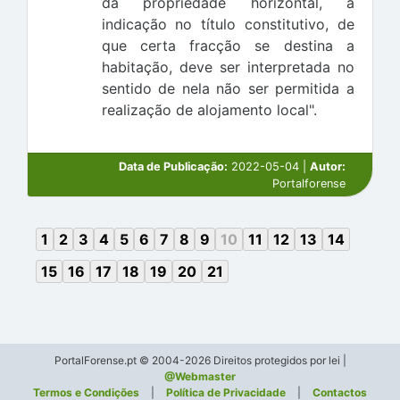
da propriedade horizontal, a
indicação no título constitutivo, de
que certa fracção se destina a
habitação, deve ser interpretada no
sentido de nela não ser permitida a
realização de alojamento local".
Data de Publicação:
2022-05-04 |
Autor:
Portalforense
1
2
3
4
5
6
7
8
9
10
11
12
13
14
15
16
17
18
19
20
21
PortalForense.pt © 2004-2026 Direitos protegidos por lei |
@Webmaster
Termos e Condições
|
Política de Privacidade
|
Contactos